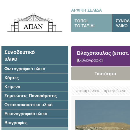
ΑΡΧΙΚΗ ΣΕΛΙΔΑ
ΤΟΠΟΙ
ΣΥΝΟΔ
ΤΟ ΤΑΞΙΔΙ
ΥΛΙΚΟ
Συνοδευτικό
Βλαχόπουλος (επιστ. 
υλικό
[Βιβλιογραφία]
Φωτογραφικό υλικό
Ταυτότητα
Χάρτες
Κείμενα
πρώτη σελίδα
προηγούμενη
Σημειώσεις Πανοράματος
Οπτικοακουστικό υλικό
Εικονογραφικό υλικό
Βιογραφίες