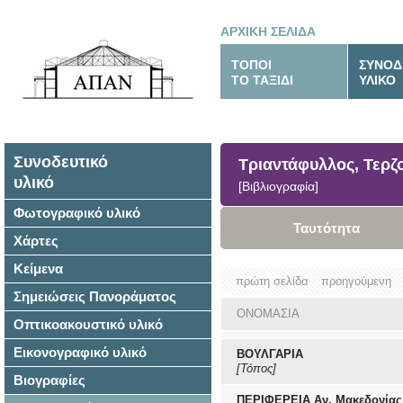
ΑΡΧΙΚΗ ΣΕΛΙΔΑ
ΤΟΠΟΙ
ΣΥΝΟΔ
ΤΟ ΤΑΞΙΔΙ
ΥΛΙΚΟ
Συνοδευτικό
Τριαντάφυλλος, Τερζ
υλικό
[Βιβλιογραφία]
Φωτογραφικό υλικό
Ταυτότητα
Χάρτες
Κείμενα
πρώτη σελίδα
προηγούμενη
Σημειώσεις Πανοράματος
ΟΝΟΜΑΣΙΑ
Οπτικοακουστικό υλικό
Εικονογραφικό υλικό
ΒΟΥΛΓΑΡΙΑ
[Τόπος]
Βιογραφίες
ΠΕΡΙΦΕΡΕΙΑ Αν. Μακεδονίας