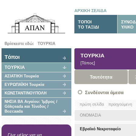
ΑΡΧΙΚΗ ΣΕΛΙΔΑ
ΤΟΠΟΙ
ΣΥΝΟΔ
ΤΟ ΤΑΞΙΔΙ
ΥΛΙΚΟ
Βρίσκεστε εδώ:
ΤΟΥΡΚΙΑ
ΤΟΥΡΚΙΑ
Tόποι
[Τόπος]
ΤΟΥΡΚΙΑ
ΑΣΙΑΤΙΚΗ Τουρκία
Ταυτότητα
ΕΥΡΩΠΑΪΚΗ Τουρκία
Συνδέονται άμεσα
ΚΩΝΣΤΑΝΤΙΝΟΥΠΟΛΗ
ΝΗΣΙΑ ΒΑ Αιγαίου: Ίμβρος /
πρώτη σελίδα
προηγούμενη
Gökçeada και Τένεδος /
Bozcaada
ΟΝΟΜΑΣΙΑ
Εβραϊκό Νεκροταφείο
Γίνε μέλος για να