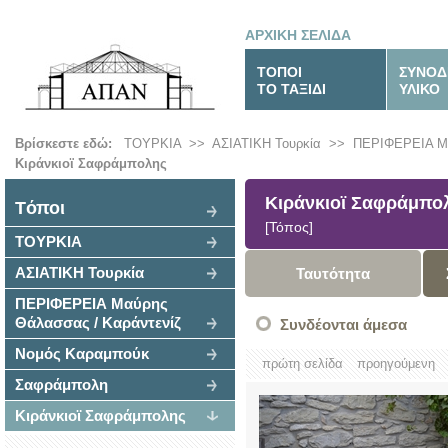
ΑΡΧΙΚΗ ΣΕΛΙΔΑ
ΤΟΠΟΙ
ΣΥΝΟΔ
ΤΟ ΤΑΞΙΔΙ
ΥΛΙΚΟ
Βρίσκεστε εδώ:
ΤΟΥΡΚΙΑ
>>
ΑΣΙΑΤΙΚΗ Τουρκία
>>
ΠΕΡΙΦΕΡΕΙΑ Μα
Κιράνκιοϊ Σαφράμπολης
Κιράνκιοϊ Σαφράμπο
Tόποι
[Τόπος]
ΤΟΥΡΚΙΑ
ΑΣΙΑΤΙΚΗ Τουρκία
Ταυτότητα
ΠΕΡΙΦΕΡΕΙΑ Μαύρης
Θάλασσας / Καράντενίζ
Συνδέονται άμεσα
Νομός Καραμπούκ
πρώτη σελίδα
προηγούμενη
Σαφράμπολη
Κιράνκιοϊ Σαφράμπολης