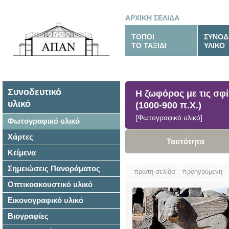
ΑΡΧΙΚΗ ΣΕΛΙΔΑ
ΤΟΠΟΙ
ΣΥΝΟΔ
ΤΟ ΤΑΞΙΔΙ
ΥΛΙΚΟ
Συνοδευτικό
Η ζωφόρος με τις σφί
υλικό
(1000-900 π.Χ.)
[Φωτογραφικό υλικό]
Φωτογραφικό υλικό
Χάρτες
Ταυτότητα
Κείμενα
Σημειώσεις Πανοράματος
πρώτη σελίδα
προηγούμενη
Οπτικοακουστικό υλικό
Εικονογραφικό υλικό
Βιογραφίες