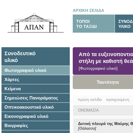
ΑΡΧΙΚΗ ΣΕΛΙΔΑ
ΤΟΠΟΙ
ΣΥΝΟΔ
ΤΟ ΤΑΞΙΔΙ
ΥΛΙΚΟ
Συνοδευτικό
Από τα ευξεινοποντι
υλικό
στήλη με καθιστή θεά
[Φωτογραφικό υλικό]
Φωτογραφικό υλικό
Χάρτες
Ταυτότητα
Κείμενα
Σημειώσεις Πανοράματος
πρώτη σελίδα
προηγούμενη
Οπτικοακουστικό υλικό
ΟΝΟΜΑΣΙΑ
Εικονογραφικό υλικό
Δυτική πλευρά της Μαύρης 
Βιογραφίες
[Θάλασσα]