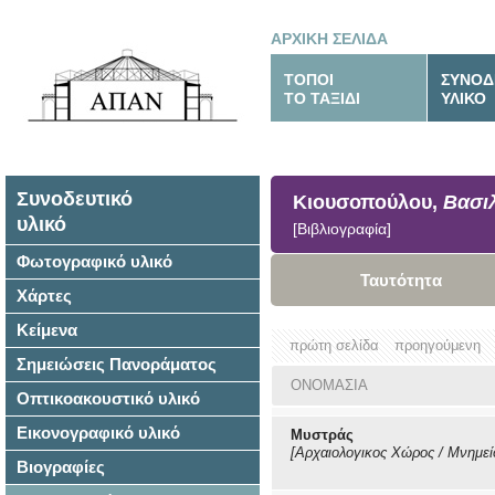
ΑΡΧΙΚΗ ΣΕΛΙΔΑ
ΤΟΠΟΙ
ΣΥΝΟΔ
ΤΟ ΤΑΞΙΔΙ
ΥΛΙΚΟ
Συνοδευτικό
Κιουσοπούλου,
Βασι
υλικό
[Βιβλιογραφία]
Φωτογραφικό υλικό
Ταυτότητα
Χάρτες
Κείμενα
πρώτη σελίδα
προηγούμενη
Σημειώσεις Πανοράματος
ΟΝΟΜΑΣΙΑ
Οπτικοακουστικό υλικό
Εικονογραφικό υλικό
Μυστράς
[Αρχαιολογικος Χώρος / Μνημεί
Βιογραφίες