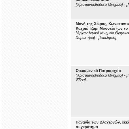
[Χριστιανορθόδοξο Μνημείο]
-
[
Μονή της Χώρας, Κωνσταντι
Καχριέ Τζαμί Μουσείο (ως το 
[Αρχαιολογικό Μνημείο Θρησκε
Χαρακτήρα]
-
[Εκκλησία]
Οικουμενικό Πατριαρχείο
[Χριστιανορθόδοξο Μνημείο]
-
[
Έδρα]
Παναγία των Βλαχερνών, εκκ
συγκρότημα