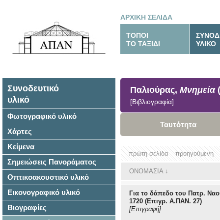
ΑΡΧΙΚΗ ΣΕΛΙΔΑ
ΤΟΠΟΙ
ΣΥΝΟΔ
ΤΟ ΤΑΞΙΔΙ
ΥΛΙΚΟ
Συνοδευτικό
Παλιούρας,
Μνημεία
(
υλικό
[Βιβλιογραφία]
Φωτογραφικό υλικό
Ταυτότητα
Χάρτες
Κείμενα
πρώτη σελίδα
προηγούμενη
Σημειώσεις Πανοράματος
ΟΝΟΜΑΣΙΑ
↓
Οπτικοακουστικό υλικό
Εικονογραφικό υλικό
Για το δάπεδο του Πατρ. Ναο
1720 (Επιγρ. Α.ΠΑΝ. 27)
Βιογραφίες
[Επιγραφή]