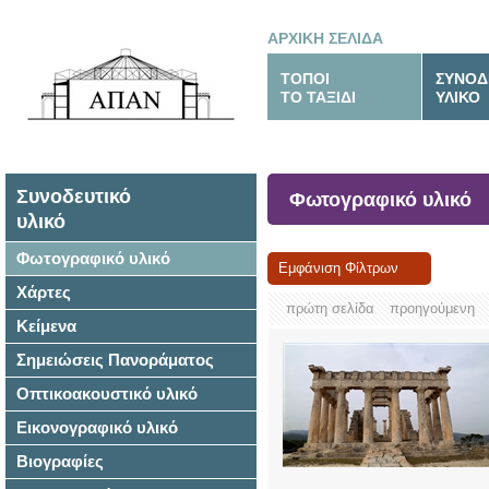
ΑΡΧΙΚΗ ΣΕΛΙΔΑ
ΤΟΠΟΙ
ΣΥΝΟΔ
ΤΟ ΤΑΞΙΔΙ
ΥΛΙΚΟ
Συνοδευτικό
Φωτογραφικό υλικό
υλικό
Φωτογραφικό υλικό
Εμφάνιση Φίλτρων
Χάρτες
πρώτη σελίδα
προηγούμενη
Κείμενα
Σημειώσεις Πανοράματος
Οπτικοακουστικό υλικό
Εικονογραφικό υλικό
Βιογραφίες