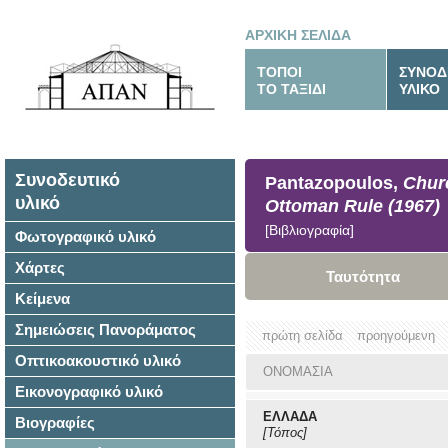
ΑΡΧΙΚΗ ΣΕΛΙΔΑ
ΤΟΠΟΙ
ΣΥΝΟΔ
ΤΟ ΤΑΞΙΔΙ
ΥΛΙΚΟ
Συνοδευτικό
Pantazopoulos,
Churc
υλικό
Ottoman Rule (1967)
[Βιβλιογραφία]
Φωτογραφικό υλικό
Χάρτες
Ταυτότητα
Κείμενα
Σημειώσεις Πανοράματος
πρώτη σελίδα
προηγούμενη
Οπτικοακουστικό υλικό
ΟΝΟΜΑΣΙΑ
Εικονογραφικό υλικό
ΕΛΛΑΔΑ
Βιογραφίες
[Τόπος]