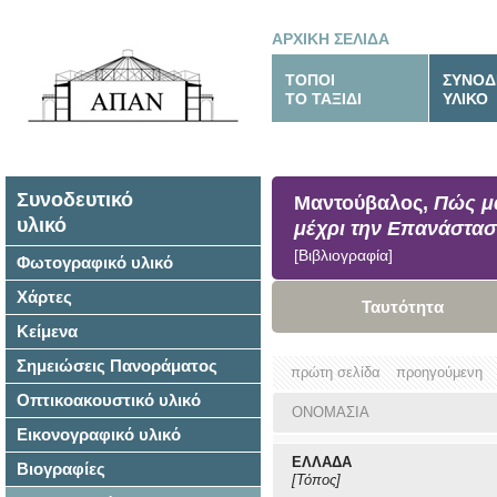
ΑΡΧΙΚΗ ΣΕΛΙΔΑ
ΤΟΠΟΙ
ΣΥΝΟΔ
ΤΟ ΤΑΞΙΔΙ
ΥΛΙΚΟ
Συνοδευτικό
Μαντούβαλος,
Πώς μ
υλικό
μέχρι την Επανάστασ
[Βιβλιογραφία]
Φωτογραφικό υλικό
Χάρτες
Ταυτότητα
Κείμενα
Σημειώσεις Πανοράματος
πρώτη σελίδα
προηγούμενη
Οπτικοακουστικό υλικό
ΟΝΟΜΑΣΙΑ
Εικονογραφικό υλικό
ΕΛΛΑΔΑ
Βιογραφίες
[Τόπος]