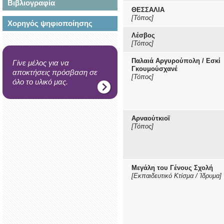
Βιβλιογραφία
ΘΕΣΣΑΛΙΑ
[Τόπος]
Χορηγός ψηφιοποίησης
Λέσβος
[Τόπος]
Παλαιά Αργυρούπολη / Εσκί
Γίνε μέλος για να
Γκουμούσχανέ
αποκτήσεις πρόσβαση σε
[Τόπος]
όλο το υλικό μας.
Αρναούτκιοϊ
[Τόπος]
Μεγάλη του Γένους Σχολή
[Εκπαιδευτικό Κτίσμα / Ίδρυμα]