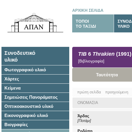
ΑΡΧΙΚΗ ΣΕΛΙΔΑ
ΤΟΠΟΙ
ΣΥΝΟΔ
ΤΟ ΤΑΞΙΔΙ
ΥΛΙΚΟ
Συνοδευτικό
TIB
6
Thrakien
(1991)
υλικό
[Βιβλιογραφία]
Φωτογραφικό υλικό
Ταυτότητα
Χάρτες
Κείμενα
πρώτη σελίδα
προηγούμενη
Σημειώσεις Πανοράματος
ΟΝΟΜΑΣΙΑ
Οπτικοακουστικό υλικό
Εικονογραφικό υλικό
Άρδας
[Ποτάμι]
Βιογραφίες
Ροδόπη