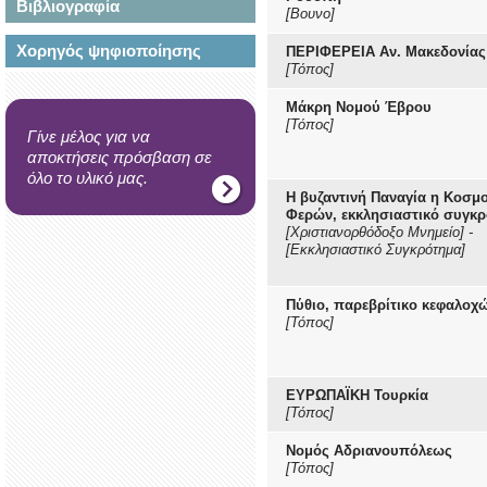
Βιβλιογραφία
[Βουνο]
Χορηγός ψηφιοποίησης
ΠΕΡΙΦΕΡΕΙΑ Αν. Μακεδονίας
[Τόπος]
Μάκρη Νομού Έβρου
[Τόπος]
Γίνε μέλος για να
αποκτήσεις πρόσβαση σε
όλο το υλικό μας.
Η βυζαντινή Παναγία η Κοσμ
Φερών, εκκλησιαστικό συγκ
[Χριστιανορθόδοξο Μνημείο]
-
[Εκκλησιαστικό Συγκρότημα]
Πύθιο, παρεβρίτικο κεφαλοχ
[Τόπος]
ΕΥΡΩΠΑΪΚΗ Τουρκία
[Τόπος]
Νομός Αδριανουπόλεως
[Τόπος]