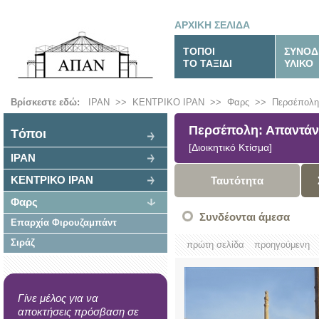
ΑΡΧΙΚΗ ΣΕΛΙΔΑ
ΤΟΠΟΙ
ΣΥΝΟΔ
ΤΟ ΤΑΞΙΔΙ
ΥΛΙΚΟ
Βρίσκεστε εδώ:
ΙΡΑΝ
>>
ΚΕΝΤΡΙΚΟ ΙΡΑΝ
>>
Φαρς
>>
Περσέπολη
Περσέπολη: Απαντάν
Tόποι
[Διοικητικό Κτίσμα]
ΙΡΑΝ
ΚΕΝΤΡΙΚΟ ΙΡΑΝ
Ταυτότητα
Φαρς
Συνδέονται άμεσα
Επαρχία Φιρουζαμπάντ
Σιράζ
πρώτη σελίδα
προηγούμενη
Γίνε μέλος για να
αποκτήσεις πρόσβαση σε