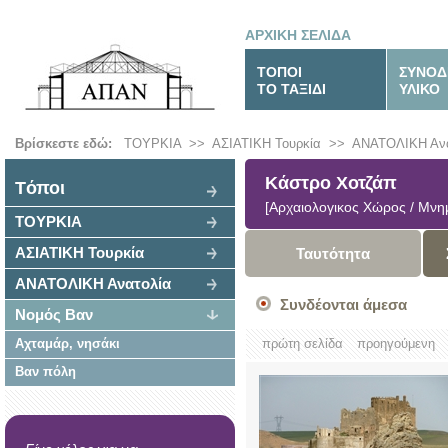
ΑΡΧΙΚΗ ΣΕΛΙΔΑ
ΤΟΠΟΙ
ΣΥΝΟΔ
ΤΟ ΤΑΞΙΔΙ
ΥΛΙΚΟ
Βρίσκεστε εδώ:
ΤΟΥΡΚΙΑ
>>
ΑΣΙΑΤΙΚΗ Τουρκία
>>
ΑΝΑΤΟΛΙΚΗ Ανα
Κάστρο Χοτζάπ
Tόποι
[Αρχαιολογικος Χώρος / Μνημ
ΤΟΥΡΚΙΑ
ΑΣΙΑΤΙΚΗ Τουρκία
Ταυτότητα
ΑΝΑΤΟΛΙΚΗ Ανατολία
Συνδέονται άμεσα
Νομός Βαν
Αχταμάρ, νησάκι
πρώτη σελίδα
προηγούμενη
Βαν πόλη