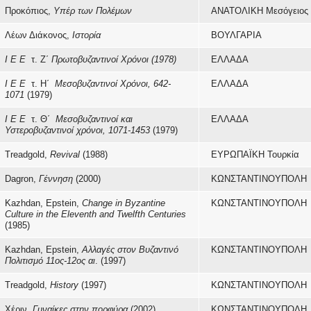
Προκόπιος,
Υπέρ των Πολέμων
ΑΝΑΤΟΛΙΚΗ Μεσόγειος
Λέων Διάκονος,
Ιστορία
ΒΟΥΛΓΑΡΙΑ
Ι Ε Ε
τ. Ζ΄
Πρωτοβυζαντινοί Χρόνοι
(1978)
ΕΛΛΑΔΑ
Ι Ε Ε
τ. Η΄
Μεσοβυζαντινοί Χρόνοι, 642-
ΕΛΛΑΔΑ
1071
(1979)
Ι Ε Ε
τ. Θ΄
Μεσοβυζαντινοί και
ΕΛΛΑΔΑ
Υστεροβυζαντινοί χρόνοι, 1071-1453
(1979)
Treadgold,
Revival
(1988)
ΕΥΡΩΠΑΪΚΗ Τουρκία
Dagron,
Γέννηση
(2000)
ΚΩΝΣΤΑΝΤΙΝΟΥΠΟΛΗ
Kazhdan, Epstein,
Change in Byzantine
ΚΩΝΣΤΑΝΤΙΝΟΥΠΟΛΗ
Culture in the Eleventh and Twelfth Centuries
(1985)
Kazhdan, Epstein,
Αλλαγές στον Βυζαντινό
ΚΩΝΣΤΑΝΤΙΝΟΥΠΟΛΗ
Πολιτισμό 11ος-12ος αι
. (1997)
Treadgold,
History
(1997)
ΚΩΝΣΤΑΝΤΙΝΟΥΠΟΛΗ
Χέριν,
Γυναίκες στην πορφύρα
(2002)
ΚΩΝΣΤΑΝΤΙΝΟΥΠΟΛΗ