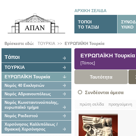
ΑΡΧΙΚΗ ΣΕΛΙΔΑ
ΤΟΠΟΙ
ΣΥΝΟΔ
ΤΟ ΤΑΞΙΔΙ
ΥΛΙΚΟ
Βρίσκεστε εδώ:
ΤΟΥΡΚΙΑ
>>
ΕΥΡΩΠΑΪΚΗ Τουρκία
ΕΥΡΩΠΑΪΚΗ Τουρκία
Tόποι
[Τόπος]
ΤΟΥΡΚΙΑ
ΕΥΡΩΠΑΪΚΗ Τουρκία
Ταυτότητα
Νομός 40 Εκκλησιών
Συνδέονται άμεσα
Νομός Αδριανουπόλεως
Νομός Κωνσταντινούπολης,
πρώτη σελίδα
προηγούμενη
ευρωπαϊκό τμήμα
Νομός Ραιδεστού
Χερσόνησος Καλλιπόλεως /
Θρακική Χερσόνησος