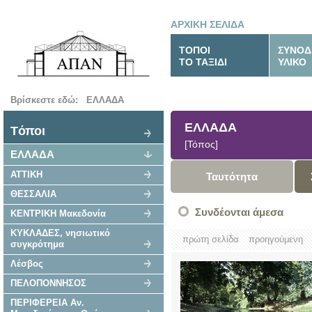
ΑΡΧΙΚΗ ΣΕΛΙΔΑ
ΤΟΠΟΙ
ΣΥΝΟΔ
ΤΟ ΤΑΞΙΔΙ
ΥΛΙΚΟ
Βρίσκεστε εδώ:
ΕΛΛΑΔΑ
ΕΛΛΑΔΑ
Tόποι
[Τόπος]
ΕΛΛΑΔΑ
ΑΤΤΙΚΗ
Ταυτότητα
ΘΕΣΣΑΛΙΑ
Συνδέονται άμεσα
ΚΕΝΤΡΙΚΗ Μακεδονία
ΚΥΚΛΑΔΕΣ, νησιωτικό
πρώτη σελίδα
προηγούμενη
συγκρότημα
Λέσβος
ΠΕΛΟΠΟΝΝΗΣΟΣ
ΠΕΡΙΦΕΡΕΙΑ Αν.