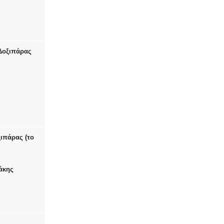
Δοξιπάρας
ιπάρας (το
άκης