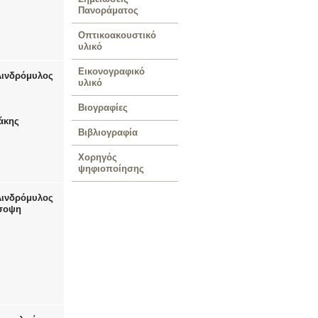
Πανοράματος
Οπτικοακουστικό
υλικό
Εικονογραφικό
λινδρόμυλος
υλικό
Βιογραφίες
άκης
Βιβλιογραφία
Χορηγός
ψηφιοποίησης
λινδρόμυλος
όσοψη