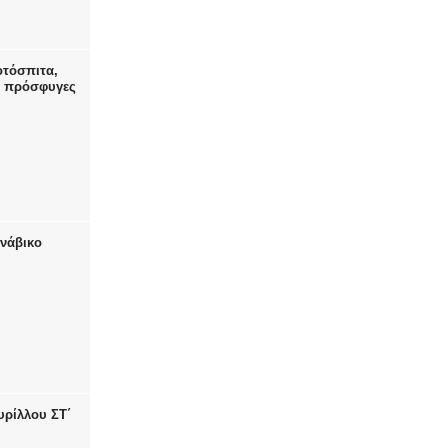
οτόσπιτα,
ς πρόσφυγες
ανάβικο
υρίλλου ΣΤ΄