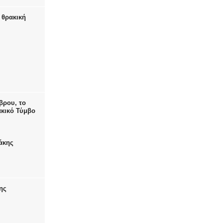
 θρακική
βρου, το
ακικό Τύμβο
άκης
ης