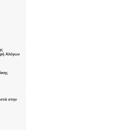
ης
αφή Αλόγων
άκης
οστά στην