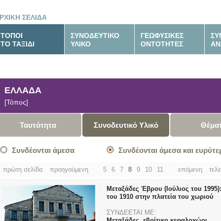
ΡΧΙΚΗ ΣΕΛΙΔΑ
ΤΟΠΟΙ
ΣΥΝΟΔΕΥΤΙΚΟ
ΓΕΩΦΥΣΙΚΕΣ
ΣΥ
ΤΟ ΤΑΞΙΔΙ
ΥΛΙΚΟ
ΟΝΤΟΤΗΤΕΣ
ΑΝ
ΕΛΛΑΔΑ
[Τόπος]
Ταυτότητα
Συνοδευτικό Υλικό
Θέμα
Συνδέονται άμεσα
Συνδέονται άμεσα και ευρύτε
πρώτη σελίδα
προηγούμενη
5
6
7
8
9
10
11
επόμενη
τελ
Μεταξάδες Έβρου (Ιούλιος του 1995):
του 1910 στην πλατεία του χωριού
ΣΥΝΔΕΕΤΑΙ ΜΕ:
Μεταξάδες, εβρίτικο κεφαλοχώρι