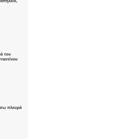
καπηλειό,
ρά του
ταντίνου
πίσω πλευρά