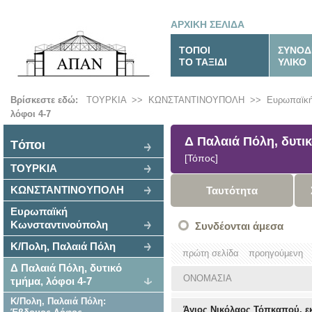
ΑΡΧΙΚΗ ΣΕΛΙΔΑ
ΤΟΠΟΙ
ΣΥΝΟΔ
ΤΟ ΤΑΞΙΔΙ
ΥΛΙΚΟ
Βρίσκεστε εδώ:
ΤΟΥΡΚΙΑ
>>
ΚΩΝΣΤΑΝΤΙΝΟΥΠΟΛΗ
>>
Ευρωπαϊκή
λόφοι 4-7
Δ Παλαιά Πόλη, δυτικ
Tόποι
[Τόπος]
ΤΟΥΡΚΙΑ
ΚΩΝΣΤΑΝΤΙΝΟΥΠΟΛΗ
Ταυτότητα
Ευρωπαϊκή
Κωνσταντινούπολη
Συνδέονται άμεσα
Κ/Πολη, Παλαιά Πόλη
πρώτη σελίδα
προηγούμενη
Δ Παλαιά Πόλη, δυτικό
ΟΝΟΜΑΣΙΑ
τμήμα, λόφοι 4-7
Κ/Πολη, Παλαιά Πόλη:
Άγιος Νικόλαος Τόπκαπού, ε