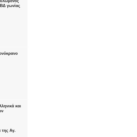
τυλωμένος
 ΒΔ γωνίας
ιονόκρανο
λληνικά και
ον
 της Αγ.