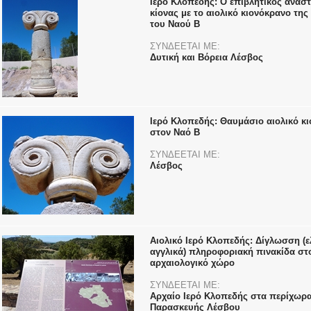
Ιερό Κλοπεδής: Ο επιβλητικός ανασ
κίονας με το αιολικό κιονόκρανο της
του Ναού Β
ΣΥΝΔΕΕΤΑΙ ΜΕ:
Δυτική και Βόρεια Λέσβος
Ιερό Κλοπεδής: Θαυμάσιο αιολικό κ
στον Ναό Β
ΣΥΝΔΕΕΤΑΙ ΜΕ:
Λέσβος
Αιολικό Ιερό Κλοπεδής: Δίγλωσση (ε
αγγλικά) πληροφοριακή πινακίδα στ
αρχαιολογικό χώρο
ΣΥΝΔΕΕΤΑΙ ΜΕ:
Αρχαίο Ιερό Κλοπεδής στα περίχωρα
Παρασκευής Λέσβου