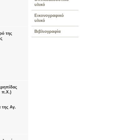
υλικό
Εικονογραφικό
υλικό
Βιβλιογραφία
ρό της
ής
κρηπίδας
 π.Χ.)
 της Αγ.