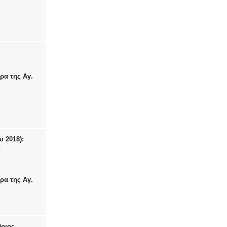
ρα της Αγ.
υ 2018):
ς
ρα της Αγ.
θριος