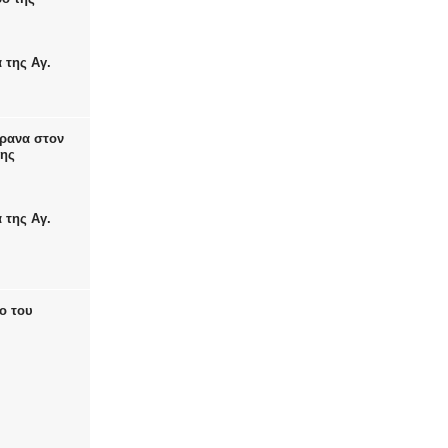
 της Αγ.
κρανα στον
της
 της Αγ.
ο του