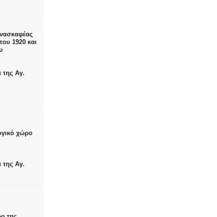
ανασκαφέας
του 1920 και
υ
 της Αγ.
ογικό χώρο
 της Αγ.
ρο της