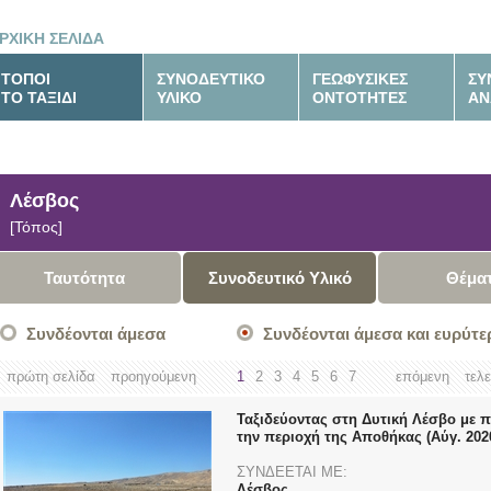
ΡΧΙΚΗ ΣΕΛΙΔΑ
ΤΟΠΟΙ
ΣΥΝΟΔΕΥΤΙΚΟ
ΓΕΩΦΥΣΙΚΕΣ
ΣΥ
ΤΟ ΤΑΞΙΔΙ
ΥΛΙΚΟ
ΟΝΤΟΤΗΤΕΣ
ΑΝ
Λέσβος
[Τόπος]
Ταυτότητα
Συνοδευτικό Υλικό
Θέμα
Συνδέονται άμεσα
Συνδέονται άμεσα και ευρύτε
πρώτη σελίδα
προηγούμενη
1
2
3
4
5
6
7
επόμενη
τελ
Ταξιδεύοντας στη Δυτική Λέσβο με 
την περιοχή της Αποθήκας (Αύγ. 202
ΣΥΝΔΕΕΤΑΙ ΜΕ:
Λέσβος