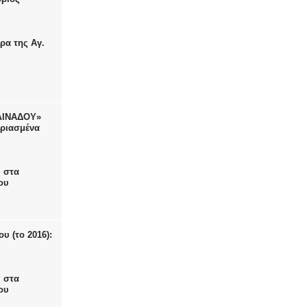
ρα της Αγ.
ΛΙΝΑΔΟΥ»
ωριασμένα
 στα
ου
υ (το 2016):
 στα
ου