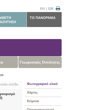
EN
|
GR
ΝΘΕΤΗ
ΤΟ ΠΑΝΟΡΑΜΑ
ΑΖΗΤΗΣΗ
τα
Γεωφυσικές Οντότητες
ρα
Φωτογραφικό υλικό
ευταία σελίδα
Χάρτες
προορισμό
0)
Κείμενα
Οπτικοακουστικό