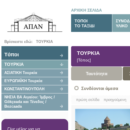
ΑΡΧΙΚΗ ΣΕΛΙΔΑ
ΤΟΠΟΙ
ΣΥΝΟΔ
ΤΟ ΤΑΞΙΔΙ
ΥΛΙΚΟ
Βρίσκεστε εδώ:
ΤΟΥΡΚΙΑ
ΤΟΥΡΚΙΑ
Tόποι
[Τόπος]
ΤΟΥΡΚΙΑ
ΑΣΙΑΤΙΚΗ Τουρκία
Ταυτότητα
ΕΥΡΩΠΑΪΚΗ Τουρκία
Συνδέονται άμεσα
ΚΩΝΣΤΑΝΤΙΝΟΥΠΟΛΗ
ΝΗΣΙΑ ΒΑ Αιγαίου: Ίμβρος /
πρώτη σελίδα
προηγούμενη
Gökçeada και Τένεδος /
Bozcaada
Γίνε μέλος για να