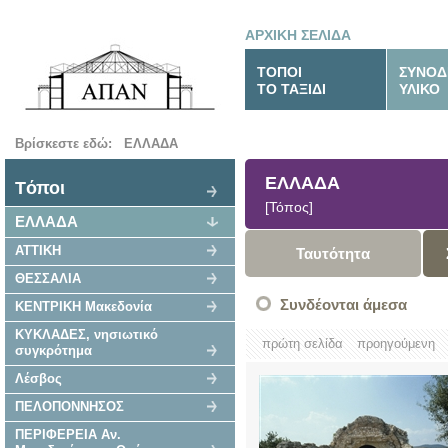
ΑΡΧΙΚΗ ΣΕΛΙΔΑ
ΤΟΠΟΙ
ΣΥΝΟΔ
ΤΟ ΤΑΞΙΔΙ
ΥΛΙΚΟ
Βρίσκεστε εδώ:
ΕΛΛΑΔΑ
ΕΛΛΑΔΑ
Tόποι
[Τόπος]
ΕΛΛΑΔΑ
ΑΤΤΙΚΗ
Ταυτότητα
ΘΕΣΣΑΛΙΑ
Συνδέονται άμεσα
ΚΕΝΤΡΙΚΗ Μακεδονία
ΚΥΚΛΑΔΕΣ, νησιωτικό
πρώτη σελίδα
προηγούμενη
συγκρότημα
Λέσβος
ΠΕΛΟΠΟΝΝΗΣΟΣ
ΠΕΡΙΦΕΡΕΙΑ Αν.